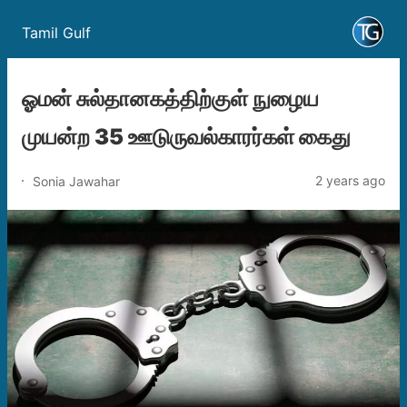
Tamil Gulf
ஓமன் சுல்தானகத்திற்குள் நுழைய
முயன்ற 35 ஊடுருவல்காரர்கள் கைது
2 years ago
Sonia Jawahar