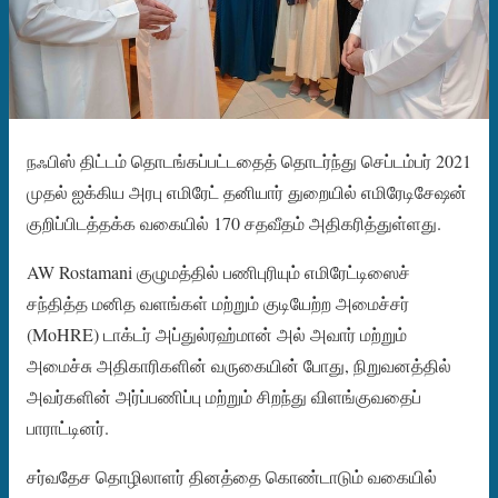
நஃபிஸ் திட்டம் தொடங்கப்பட்டதைத் தொடர்ந்து செப்டம்பர் 2021
முதல் ஐக்கிய அரபு எமிரேட் தனியார் துறையில் எமிரேடிசேஷன்
குறிப்பிடத்தக்க வகையில் 170 சதவீதம் அதிகரித்துள்ளது.
AW Rostamani குழுமத்தில் பணிபுரியும் எமிரேட்டிஸைச்
சந்தித்த மனித வளங்கள் மற்றும் குடியேற்ற அமைச்சர்
(MoHRE) டாக்டர் அப்துல்ரஹ்மான் அல் அவார் மற்றும்
அமைச்சு அதிகாரிகளின் வருகையின் போது, ​​நிறுவனத்தில்
அவர்களின் அர்ப்பணிப்பு மற்றும் சிறந்து விளங்குவதைப்
பாராட்டினர்.
சர்வதேச தொழிலாளர் தினத்தை கொண்டாடும் வகையில்