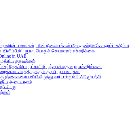
ானின் பாலங்கள், மின் நிலையங்கள் மீது குண்டுவீச்சு: டிரம்ப் கடும் 
 விளிம்பில்’: ஐ.நா. பொதுச் செயலாளர் எச்சரிக்கை
 Online in UAE
முக்கிய தகவல்கள்
ந்தேகப்பொருட்களிலிருந்து விலகுமாறு எச்சரிக்கை.
றைக்காக காத்திருக்கும் குடியிருப்பாளர்கள்
 குழந்தைகளை பசியிலிருந்து காப்பாற்றும் UAE முயற்சி
் புதிய அடையாளம்
ப்பட்டது
ர்கள்