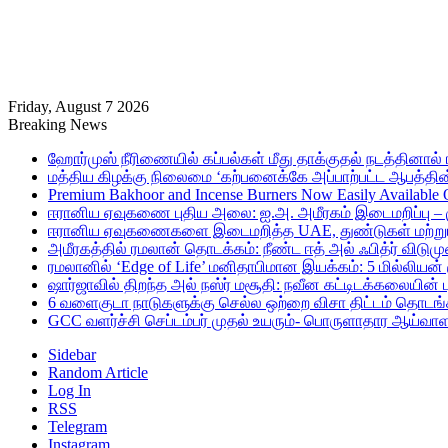
Friday, August 7 2026
Breaking News
ஹோர்முஸ் நீரிணையில் கப்பல்கள் மீது தாக்குதல் நடத்தினால் ஈர
மத்திய கிழக்கு நிலைமை ‘கற்பனைக்கே அப்பாற்பட்ட ஆபத்தின்
Premium Bakhoor and Incense Burners Now Easily Available
ஈரானிய ஏவுகணை புதிய அலை: ஐ.அ. அமீரகம் இடைமறிப்பு – 
ஈரானிய ஏவுகணைகளை இடைமறித்த UAE, துண்டுகள் மற்றும் ச
அமீரகத்தில் ரமலான் தொடக்கம்: நீண்ட ஈத் அல் ஃபித்ர் விடுமு
ரமலானில் ‘Edge of Life’ மனிதாபிமான இயக்கம்: 5 மில்லியன்
ஷார்ஜாவில் திறந்த அல் நஸ்ர் மசூதி: நவீன கட்டிடக்கலையின
6 வளைகுடா நாடுகளுக்கு செல்ல ஒற்றை விசா திட்டம் தொடங்க
GCC வளர்ச்சி செப்டம்பர் முதல் உயரும்- பொருளாதார ஆய்வாள
Sidebar
Random Article
Log In
RSS
Telegram
Instagram