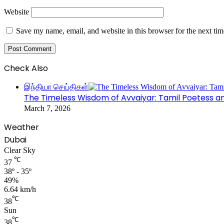
Website
Save my name, email, and website in this browser for the next ti
Check Also
Close
இந்தியா செய்திகள்
The Timeless Wisdom of Avvaiyar: Tamil Poetess a
March 7, 2026
Weather
Dubai
Clear Sky
℃
37
38º - 35º
49%
6.64 km/h
℃
38
Sun
℃
38