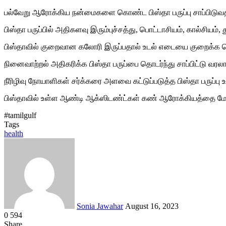
பல்வேறு ஆரோக்கிய நன்மைகளை கொண்ட பிஸ்தா பருப்பு சாப்பிடுவதா
பிஸ்தா பருப்பில் அதிகளவு இரும்புச்சத்து, பொட்டாசியம், கால்சியம், த
பிஸ்தாவில் குறைவான கலோரி இருப்பதால் உடல் எடையை குறைக்க பெர
நினைவாற்றல் அதிகரிக்க பிஸ்தா பருப்பை தொடர்ந்து சாப்பிட்டு வரலா
நீரிழிவு நோயாளிகள் சர்க்கரை அளவை கட்டுப்படுத்த பிஸ்தா பருப்பு 
பிஸ்தாவில் உள்ள ஆண்டி ஆக்ஸிடண்ட்கள் கண் ஆரோக்கியத்தை மேம்
#tamilgulf
Tags
health
Send
an
email
Sonia Jawahar
August 16, 2023
0
594
Facebook
Twitter
LinkedIn
Tumblr
Pinterest
Reddit
VKontakte
Odnoklassniki
Pocket
Share