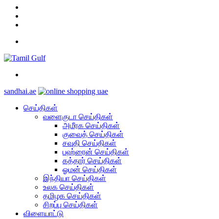
YouTube
Twitter
Facebook
Menu
Search
for
sandhai.ae
செய்திகள்
வளைகுடா செய்திகள்
அமீரக செய்திகள்
குவைத் செய்திகள்
சவுதி செய்திகள்
பஹ்ரைன் செய்திகள்
கத்தார் செய்திகள்
ஓமன் செய்திகள்
இந்தியா செய்திகள்
உலக செய்திகள்
தமிழக செய்திகள்
சிறப்பு செய்திகள்
விளையாட்டு