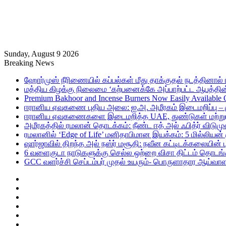
Sunday, August 9 2026
Breaking News
ஹோர்முஸ் நீரிணையில் கப்பல்கள் மீது தாக்குதல் நடத்தினால் ஈர
மத்திய கிழக்கு நிலைமை ‘கற்பனைக்கே அப்பாற்பட்ட ஆபத்தின்
Premium Bakhoor and Incense Burners Now Easily Available
ஈரானிய ஏவுகணை புதிய அலை: ஐ.அ. அமீரகம் இடைமறிப்பு – 
ஈரானிய ஏவுகணைகளை இடைமறித்த UAE, துண்டுகள் மற்றும் ச
அமீரகத்தில் ரமலான் தொடக்கம்: நீண்ட ஈத் அல் ஃபித்ர் விடுமு
ரமலானில் ‘Edge of Life’ மனிதாபிமான இயக்கம்: 5 மில்லியன்
ஷார்ஜாவில் திறந்த அல் நஸ்ர் மசூதி: நவீன கட்டிடக்கலையின
6 வளைகுடா நாடுகளுக்கு செல்ல ஒற்றை விசா திட்டம் தொடங்க
GCC வளர்ச்சி செப்டம்பர் முதல் உயரும்- பொருளாதார ஆய்வாள
Sidebar
Random
Article
Log
In
RSS
Telegram
Instagram