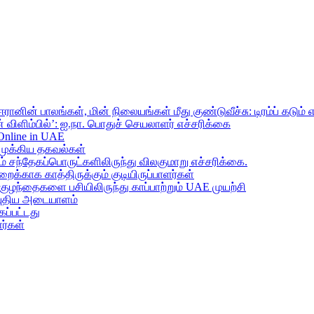
ானின் பாலங்கள், மின் நிலையங்கள் மீது குண்டுவீச்சு: டிரம்ப் கடும் 
 விளிம்பில்’: ஐ.நா. பொதுச் செயலாளர் எச்சரிக்கை
 Online in UAE
முக்கிய தகவல்கள்
ந்தேகப்பொருட்களிலிருந்து விலகுமாறு எச்சரிக்கை.
றைக்காக காத்திருக்கும் குடியிருப்பாளர்கள்
 குழந்தைகளை பசியிலிருந்து காப்பாற்றும் UAE முயற்சி
் புதிய அடையாளம்
ப்பட்டது
ர்கள்