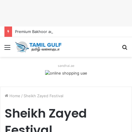
Premium Bakhoor and Incense Burners Now Easily Available Online in UAE
Menu
S
fo
sandhai.ae
Home
/
Sheikh Zayed Festival
Sheikh Zayed
Festival