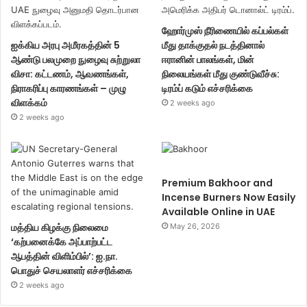
ஹோர்முஸ் நீரிணையில் கப்பல்கள்
ஐக்கிய அரபு அமீரகத்தின் 5
மீது தாக்குதல் நடத்தினால்
ஆண்டு பலமுறை நுழைவு சுற்றுலா
ஈரானின் பாலங்கள், மின்
விசா: கட்டணம், ஆவணங்கள்,
நிலையங்கள் மீது குண்டுவீச்சு:
நிராகரிப்பு காரணங்கள் – முழு
டிரம்ப் கடும் எச்சரிக்கை
விளக்கம்
2 weeks ago
2 weeks ago
Premium Bakhoor and
Incense Burners Now Easily
Available Online in UAE
மத்திய கிழக்கு நிலைமை
May 26, 2026
‘கற்பனைக்கே அப்பாற்பட்ட
ஆபத்தின் விளிம்பில்’: ஐ.நா.
பொதுச் செயலாளர் எச்சரிக்கை
2 weeks ago