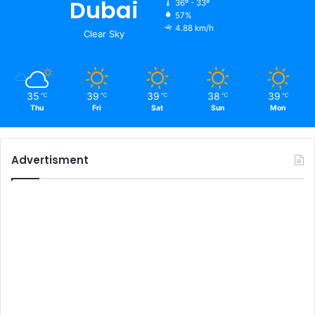
Dubai
36º - 33º
57%
4.88 km/h
Clear Sky
35
39
39
38
39
℃
℃
℃
℃
℃
Thu
Fri
Sat
Sun
Mon
Advertisment