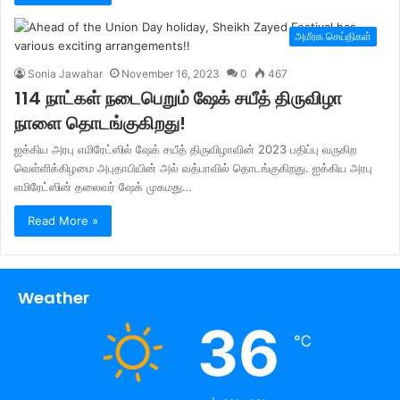
அமீரக செய்திகள்
Sonia Jawahar
November 16, 2023
0
467
114 நாட்கள் நடைபெறும் ஷேக் சயீத் திருவிழா
நாளை தொடங்குகிறது!
ஐக்கிய அரபு எமிரேட்ஸில் ஷேக் சயீத் திருவிழாவின் 2023 பதிப்பு வருகிற
வெள்ளிக்கிழமை அபுதாபியின் அல் வத்பாவில் தொடங்குகிறது. ஐக்கிய அரபு
எமிரேட்ஸின் தலைவர் ஷேக் முகமது…
Read More »
Weather
36
℃