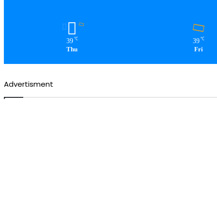
℃
℃
39
39
Thu
Fri
Advertisment