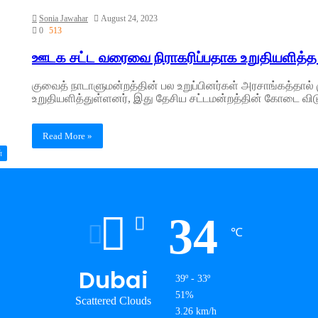
Sonia Jawahar
August 24, 2023
0
513
ஊடக சட்ட வரைவை நிராகரிப்பதாக உறுதியளித்த க
குவைத் நாடாளுமன்றத்தின் பல உறுப்பினர்கள் அரசாங்கத்தால
உறுதியளித்துள்ளனர், இது தேசிய சட்டமன்றத்தின் கோடை விடுமு
Read More »
்
34
℃
Dubai
39º - 33º
51%
Scattered Clouds
3.26 km/h