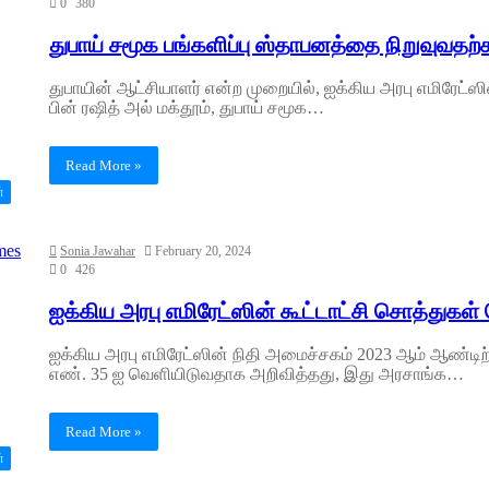
0
380
துபாய் சமூக பங்களிப்பு ஸ்தாபனத்தை நிறுவுவ
துபாயின் ஆட்சியாளர் என்ற முறையில், ஐக்கிய அரபு எமிரே
பின் ரஷித் அல் மக்தூம், துபாய் சமூக…
Read More »
்
Sonia Jawahar
February 20, 2024
0
426
ஐக்கிய அரபு எமிரேட்ஸின் கூட்டாட்சி சொத்துகள் 
ஐக்கிய அரபு எமிரேட்ஸின் நிதி அமைச்சகம் 2023 ஆம் ஆண்ட
எண். 35 ஐ வெளியிடுவதாக அறிவித்தது, இது அரசாங்க…
Read More »
்