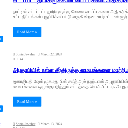
சட்டப் பட்டதாரிகளுக்கான வாய்ப்புகளை அதிகரிக்க
நாட்டின் சட்டப் பட்டதாரிகளுக்கு வேலை வாய்ப்புகளை அதிகரி
சட்ட திட்டங்கள் புதுப்பிக்கப்பட்டு வருகின்றன. உயர்மட்ட உள்ளூர
Read More »
்
Sonia Jawahar
March 22, 2024
0
441
அபுதாபியில் உள்ள சீர்திருத்த மையங்களை மாற்றிய
ஜனாதிபதி ஷேக் முகமது பின் சயீத் அல் நஹ்யான் அபுதாபியின் 
மையங்களை ஒழுங்குபடுத்தும் சட்டத்தை வெளியிட்டார். அபுத
Read More »
்
Sonia Jawahar
March 13, 2024