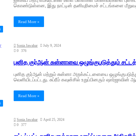
ஐக்கிய அரபு எமிரேட்ஸில் உள்ள பள்ளிகள் மாணவர்களை புகைப்
கொண்டுள்ளன, இது நாட்டின் தனியுரிமைச் சட்டங்களை மீறுவ
Read More »
்
Sonia Jawahar
July 9, 2024
0
376
புனித குர்ஆன் சுன்னாவை ஒழுங்குபடுத்தும் சட்ட
புனித குர்ஆன் மற்றும் சுன்னா அறக்கட்டளையை ஒழுங்குபடுத்தும
வெளியிடப்பட்டது. சுப்ரீம் கவுன்சில் உறுப்பினரும் ஷார்ஜாவின
Read More »
்
Sonia Jawahar
April 25, 2024
0
377