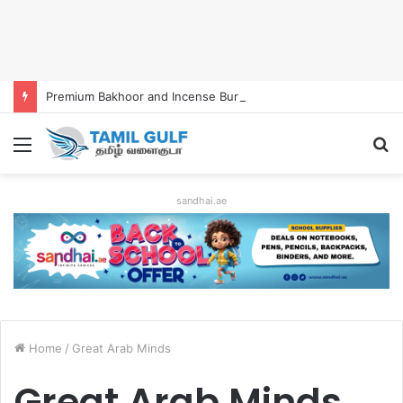
Premium Bakhoor and Incense Burners Now Easily Available Online in UAE
Menu
S
fo
sandhai.ae
Home
/
Great Arab Minds
Great Arab Minds