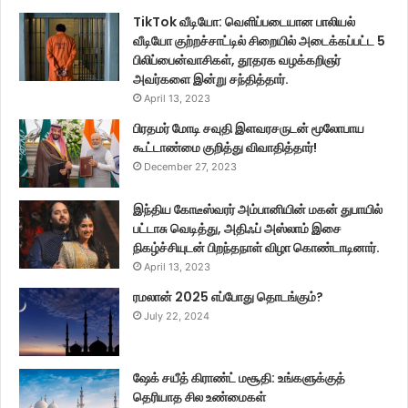
TikTok வீடியோ: வெளிப்படையான பாலியல்
வீடியோ குற்றச்சாட்டில் சிறையில் அடைக்கப்பட்ட 5
பிலிப்பைன்வாசிகள், தூதரக வழக்கறிஞர்
அவர்களை இன்று சந்தித்தார்.
April 13, 2023
பிரதமர் மோடி சவுதி இளவரசருடன் மூலோபாய
கூட்டாண்மை குறித்து விவாதித்தார்!
December 27, 2023
இந்திய கோடீஸ்வரர் அம்பானியின் மகன் துபாயில்
பட்டாசு வெடித்து, அதிஃப் அஸ்லாம் இசை
நிகழ்ச்சியுடன் பிறந்தநாள் விழா கொண்டாடினார்.
April 13, 2023
ரமலான் 2025 எப்போது தொடங்கும்?
July 22, 2024
ஷேக் சயீத் கிராண்ட் மசூதி: உங்களுக்குத்
தெரியாத சில உண்மைகள்