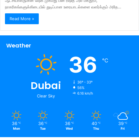
ஆட்சியாளருமான ஷேக் முகமது பின் ரஷித் அல் மக்தூம்,
நாகரிகங்களுக்கிடையில் துடிப்பான உரையாடல்களை வளர்க்கும் அதே…
Read More »
Weather
36
℃
Dubai
36º - 33º
56%
6.16 km/h
Clear Sky
36
36
36
40
39
℃
℃
℃
℃
℃
Mon
Tue
Wed
Thu
Fri