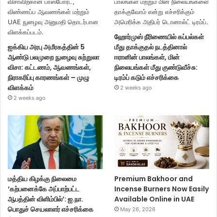
ஹோர்முஸ் நீரிணையில் கப்பல்கள்
ஐக்கிய அரபு அமீரகத்தின் 5
மீது தாக்குதல் நடத்தினால்
ஆண்டு பலமுறை நுழைவு சுற்றுலா
ஈரானின் பாலங்கள், மின்
விசா: கட்டணம், ஆவணங்கள்,
நிலையங்கள் மீது குண்டுவீச்சு:
நிராகரிப்பு காரணங்கள் – முழு
டிரம்ப் கடும் எச்சரிக்கை
விளக்கம்
2 weeks ago
2 weeks ago
மத்திய கிழக்கு நிலைமை
Premium Bakhoor and
‘கற்பனைக்கே அப்பாற்பட்ட
Incense Burners Now Easily
ஆபத்தின் விளிம்பில்’: ஐ.நா.
Available Online in UAE
பொதுச் செயலாளர் எச்சரிக்கை
May 26, 2026