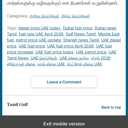
மாற்றங்களுக்கு வழிவகுக்கும் என நிபுணர்கள் கூறுகின்றனர்.
Categories:
அமீரக செய்திகள்
,
சிறப்பு செய்திகள்
Tags:
diesel price UAE today
,
Dubai fuel price
,
Dubai news
Tamil
,
fuel rate UAE April 2026
,
Gulf News Tamil
,
Middle East
fuel
,
petrol price UAE update
,
Sharjah news Tamil
,
UAE diesel
price
,
UAE fuel price
,
UAE fuel price April 2026
,
UAE fuel
price increase
,
UAE fuel price today
,
UAE petrol price
,
UAE
Tamil News
,
UAE செய்திகள்
,
UAE விலை உயர்வு
,
ஏப்ரல் 2026
எரிபொருள் விலை
,
டீசல் விலை UAE
,
பெட்ரோல் விலை UAE
Leave a Comment
Tamil Gulf
Back to top
Exit mobile version