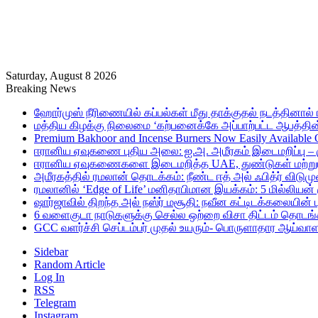
Saturday, August 8 2026
Breaking News
ஹோர்முஸ் நீரிணையில் கப்பல்கள் மீது தாக்குதல் நடத்தினால் ஈர
மத்திய கிழக்கு நிலைமை ‘கற்பனைக்கே அப்பாற்பட்ட ஆபத்தின்
Premium Bakhoor and Incense Burners Now Easily Available
ஈரானிய ஏவுகணை புதிய அலை: ஐ.அ. அமீரகம் இடைமறிப்பு – 
ஈரானிய ஏவுகணைகளை இடைமறித்த UAE, துண்டுகள் மற்றும் ச
அமீரகத்தில் ரமலான் தொடக்கம்: நீண்ட ஈத் அல் ஃபித்ர் விடுமு
ரமலானில் ‘Edge of Life’ மனிதாபிமான இயக்கம்: 5 மில்லியன்
ஷார்ஜாவில் திறந்த அல் நஸ்ர் மசூதி: நவீன கட்டிடக்கலையின
6 வளைகுடா நாடுகளுக்கு செல்ல ஒற்றை விசா திட்டம் தொடங்க
GCC வளர்ச்சி செப்டம்பர் முதல் உயரும்- பொருளாதார ஆய்வாள
Sidebar
Random Article
Log In
RSS
Telegram
Instagram