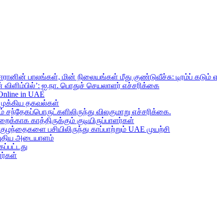
ானின் பாலங்கள், மின் நிலையங்கள் மீது குண்டுவீச்சு: டிரம்ப் கடும் 
 விளிம்பில்’: ஐ.நா. பொதுச் செயலாளர் எச்சரிக்கை
 Online in UAE
முக்கிய தகவல்கள்
ந்தேகப்பொருட்களிலிருந்து விலகுமாறு எச்சரிக்கை.
றைக்காக காத்திருக்கும் குடியிருப்பாளர்கள்
 குழந்தைகளை பசியிலிருந்து காப்பாற்றும் UAE முயற்சி
் புதிய அடையாளம்
ப்பட்டது
ர்கள்