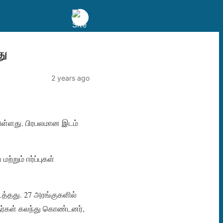
து
2 years ago
டுள்ளது. பிரபலமான இடம்
்றும் ஈர்ப்புகள்
த்தது. 27 அரங்குகளில்
லைஞர்கள் கலந்து கொண்டனர்,