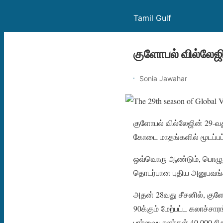
Tamil Gulf
குளோபல் வில்லேஜ
Sonia Jawahar
குளோபல் வில்லேஜின் 29-வத
கோடை மாதங்களில் மூடப்பட்ட
ஒவ்வொரு ஆண்டும், பொழுதுபோ
தொடர்பான புதிய அனுபவங
அதன் 28வது சீசனில், குள
90க்கும் மேற்பட்ட கலாச்சா
பார்வையாளர்கள் 40,000 நி