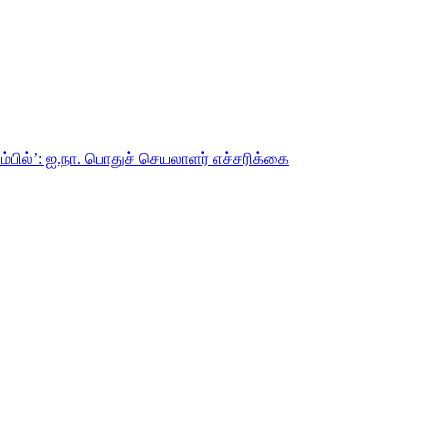
்பில்’: ஐ.நா. பொதுச் செயலாளர் எச்சரிக்கை