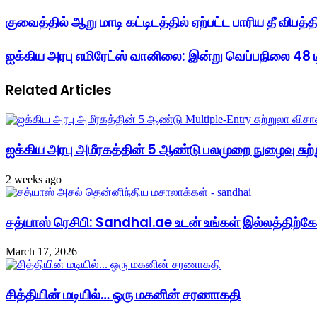
குவைத்தில் ஆறு மாடி கட்டிடத்தில் ஏற்பட்ட பாரிய தீ விபத்த
ஐக்கிய அரபு எமிரேட்ஸ் வானிலை: இன்று வெப்பநிலை 48 ட
Related Articles
ஐக்கிய அரபு அமீரகத்தின் 5 ஆண்டு பலமுறை நுழைவு சுற்
2 weeks ago
சத்யாஸ் ரெசிபி: Sandhai.ae உடன் உங்கள் இல்லத்திற்கே
March 17, 2026
சித்தியின் மடியில்… ஒரு மகனின் சரணாகதி