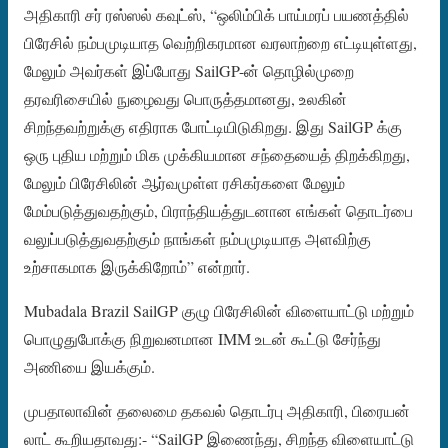
அதிகாரி சர் ரஸ்ஸல் கவுட்ஸ், “ஒலிம்பிக் பாய்மரப் பயணத்தில்
பிரேசில் நம்பமுடியாத வெற்றிகரமான வரலாற்றை எட்டியுள்ளது,
மேலும் அவர்கள் இப்போது SailGP-ன் தொழில்முறை
தரவரிசையில் நுழைவது பொருத்தமானது, உலகின்
சிறந்தவற்றுக்கு எதிராக போட்டியிடுகிறது. இது SailGP க்கு
ஒரு புதிய மற்றும் மிக முக்கியமான சந்தையைத் திறக்கிறது,
மேலும் பிரேசிலின் ஆர்வமுள்ள ரசிகர்களை மேலும்
மேம்படுத்துவதற்கும், பிராந்தியத்துடனான எங்கள் தொடர்பை
வலுப்படுத்துவதற்கும் நாங்கள் நம்பமுடியாத அளவிற்கு
உற்சாகமாக இருக்கிறோம்” என்றார்.
Mubadala Brazil SailGP குழு பிரேசிலின் விளையாட்டு மற்றும்
பொழுதுபோக்கு நிறுவனமான IMM உடன் கூட்டு சேர்ந்து
அணியை இயக்கும்.
முபதாலாவின் தலைமை தகவல் தொடர்பு அதிகாரி, பிரையன்
லாட் கூறியதாவது:- “SailGP இணைந்து, சிறந்த விளையாட்டு