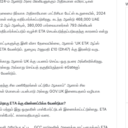
024-ம் ஆண்டு அரை மில்லியனுக்கும் அதிகமான எமிராட்டிகள்
W
ம்) தலைமை நிர்வாக அதிகாரியான பாட்ரிசியா யேட்ஸ் கூறுகையில், 2024
்கள் என்று எதிர்பார்க்கப்படுகிறது. கடந்த ஆண்டு 468,000 UAE
22 ஆம் ஆண்டில், 380,000 பார்வையாளர்கள் 793 மில்லியன்
ர்பார்க்கப்படும் எழுச்சி ETA செயல்படுத்தப்படுவதற்கு காரணம் என்று
மிராட்டிகளுக்கு இனி விசா தேவையில்லை, ஆனால் ‘UK ETA’ ஆப்ஸ்
TA வேண்டும். நுழைவு அனுமதி £10 (Dh47) க்கு இரண்டு வருட
்காது ஆனால் UK க்கு பயணம் செய்ய ஒரு நபரை அங்கீகரிக்கிறது.
ல்லது அவ்வாறு செய்யத் தகுதியிருந்தால் eGateஐப்
 வேண்டும்.
வதற்கு சில மணிநேரங்கள் மட்டுமே ஆகலாம்” ஆனால் சில
யாளர்கள் மொபைல் பயன்பாடு அல்லது GOV.UK இணையதளம் வழியாக
மற்றொரு ETA க்கு விண்ணப்பிக்க வேண்டுமா?
மற்றும் இது ஒருவரின் பாஸ்போர்ட்டுடன் இணைக்கப்பட்டுள்ளது. ETA
பாஸ்போர்ட் காலாவதியாகும் வரை.
 சவுதி அரேபியா உட்பட , GCC நாடுகளின் அனைத்து நாட்டினருக்கும் ETA