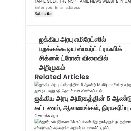
TAMIL GULF, THE NO 1 TAMIL NEWS WEBSITE IN UA
E
n
t
e
r
ஐக்கிய அரபு எமிரேட்ஸில்
y
o
பறக்கக்கூடிய ஸ்மார்ட் ட்ராஃபிக்
u
சிக்னல் ட்ரோன் விரைவில்
r
E
அறிமுகம்
m
Related Articles
a
i
l
a
ஐக்கிய அரபு அமீரகத்தின் 5 ஆண்டு
d
d
கட்டணம், ஆவணங்கள், நிராகரிப்பு
r
2 weeks ago
e
s
s