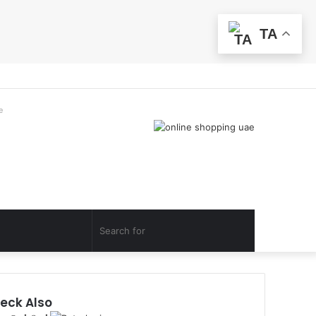
TA
Facebook
Twitter
YouTube
Instagram
Telegram
RSS
Log
Random
Sidebar
In
Article
e
Random
Search
Article
for
eck Also