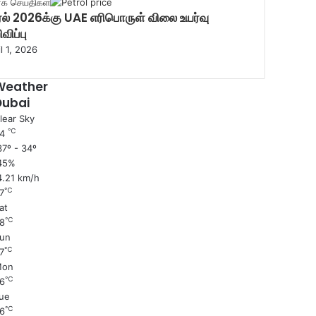
ரக செய்திகள்
ரல் 2026க்கு UAE எரிபொருள் விலை உயர்வு
விப்பு
l 1, 2026
Weather
Dubai
lear Sky
℃
34
7º - 34º
45%
4.21 km/h
℃
7
at
℃
8
un
℃
7
Mon
℃
6
ue
℃
6