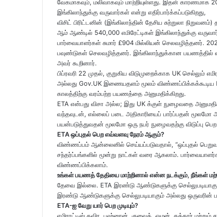
வேகமாகவும், மலிவாகவும் மாற்றியுள்ளது. இதன் காரணமாக 2
o
r
I
e
k
a
இங்கிலாந்துக்கு வருவார்கள் என்று எதிர்பார்க்கப்படுகிறது,
k
n
s
t
s
விசிட் பிரிட்டனின் (இங்கிலாந்தின் தேசிய சுற்றுலா நிறுவன
t
e
s
ஆம் ஆண்டில் 540,000 எமிரேட்டிகள் இங்கிலாந்துக்கு வருவார
n
பார்வையாளர்கள் சுமார் £904 மில்லியன் செலவழித்தனர். 20
i
பவுண்டுகள் செலவழித்தனர். இங்கிலாந்துக்கான பயணத்தில் எதி
k
அவர் கூறினார்.
i
பிப்ரவரி 22 முதல், குறுகிய விடுமுறைக்காக UK செல்லும் எ
அல்லது Gov.UK இணையதளம் மூலம் விண்ணப்பிக்கக்கூடிய E
காலத்திற்கு வரம்பற்ற பயணத்தை அனுமதிக்கிறது.
ETA என்பது விசா அல்ல; இது UK க்குள் நுழைவதை அனுமதிக
வந்தவுடன், எல்லைப் படை அதிகாரியைப் பார்ப்பதன் மூலமோ அ
பயன்படுத்துவதன் மூலமோ ஒரு நபர் நுழைவதற்கு விடுப்பு பெற
ETA ஒப்புதல் பெற எவ்வளவு நேரம் ஆகும்?
விண்ணப்பம் ஆன்லைனில் செய்யப்படுவதால், “ஒப்புதல் பெறு
சந்தர்ப்பங்களில் மூன்று நாட்கள் வரை ஆகலாம். பார்வை
விண்ணப்பிக்கலாம்.
உங்கள் பயணத் தேதியை மாற்றினால் என்ன நடக்கும், நீங்கள் 
தேவை இல்லை. ETA இரண்டு ஆண்டுகளுக்கு செல்லுபடியாகும் 
இரண்டு ஆண்டுகளுக்கு செல்லுபடியாகும் அல்லது ஒருவரின் 
ETA-ஐ வேறு யார் பெற முடியும்?
எமிராட்டிஸ் தவிர, பஹ்ரைன், குவைத், ஓமன், கத்தார் மற்றும்