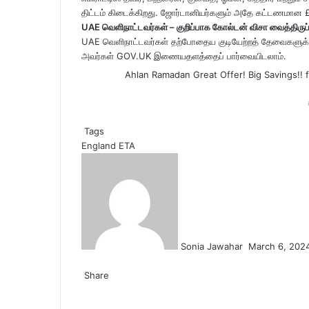
திட்டம் கிடைக்கிறது. ஜோர்டானியர்களும் அதே கட்டணமான £1
UAE வெளிநாட்டவர்கள் – குறிப்பாக கோல்டன் விசா வைத்திருப்ப
UAE வெளிநாட்டவர்கள் தற்போதைய குடியேற்றத் தேவைகளுக்கு
அவர்கள் GOV.UK இணையதளத்தைப் பார்வையிடலாம்.
Ahlan Ramadan Great Offer! Big Savings!!
Tags
England
ETA
S
e
n
d
a
n
Sonia Jawahar
March 6, 202
e
F
T
L
T
P
R
V
O
P
m
a
Share
w
i
u
i
e
K
d
o
a
c
F
i
T
n
L
m
T
n
P
d
R
o
V
n
c
O
P
S
P
i
e
a
t
w
k
i
b
u
t
i
d
e
n
K
o
k
d
o
h
r
l