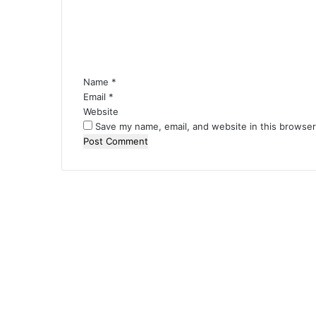
m
e
n
t
*
Name
*
Email
*
Website
Save my name, email, and website in this browser