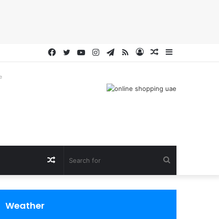
Facebook
Twitter
YouTube
Instagram
Telegram
RSS
Log
Random
Sidebar
In
Article
e
Random
Search
Article
for
Weather