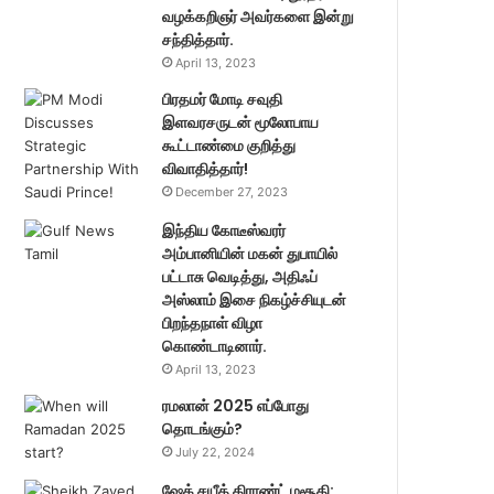
வழக்கறிஞர் அவர்களை இன்று
சந்தித்தார்.
April 13, 2023
பிரதமர் மோடி சவுதி
இளவரசருடன் மூலோபாய
கூட்டாண்மை குறித்து
விவாதித்தார்!
December 27, 2023
இந்திய கோடீஸ்வரர்
அம்பானியின் மகன் துபாயில்
பட்டாசு வெடித்து, அதிஃப்
அஸ்லாம் இசை நிகழ்ச்சியுடன்
பிறந்தநாள் விழா
கொண்டாடினார்.
April 13, 2023
ரமலான் 2025 எப்போது
தொடங்கும்?
July 22, 2024
ஷேக் சயீத் கிராண்ட் மசூதி: