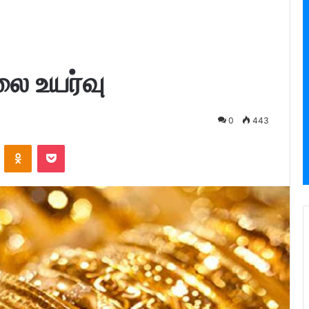
லை உயர்வு
0
443
ontakte
Odnoklassniki
Pocket