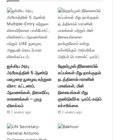
ஐக்கிய அரபு
ஹோர்முஸ் நீரிணையில்
அமீரகத்தின் 5 ஆண்டு
கப்பல்கள் மீது தாக்குதல்
பலமுறை நுழைவு சுற்றுலா
நடத்தினால் ஈரானின்
விசா: கட்டணம்,
பாலங்கள், மின்
ஆவணங்கள், நிராகரிப்பு
நிலையங்கள் மீது
காரணங்கள் – முழு
குண்டுவீச்சு: டிரம்ப் கடும்
விளக்கம்
எச்சரிக்கை
2 weeks ago
2 weeks ago