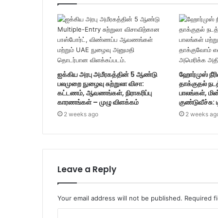
ஐக்கிய அரபு அமீரகத்தின் 5 ஆண்டு
ஹோர்முஸ் நீரி
பலமுறை நுழைவு சுற்றுலா விசா:
தாக்குதல் நட
கட்டணம், ஆவணங்கள், நிராகரிப்பு
பாலங்கள், மின
காரணங்கள் – முழு விளக்கம்
குண்டுவீச்சு: 
2 weeks ago
2 weeks ag
Leave a Reply
Your email address will not be published.
Required f
C