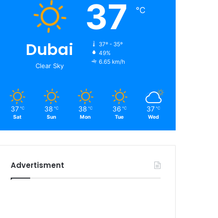
37
℃
Dubai
37º - 35º
49%
6.65 km/h
Clear Sky
37
38
38
36
37
℃
℃
℃
℃
℃
Sat
Sun
Mon
Tue
Wed
Advertisment