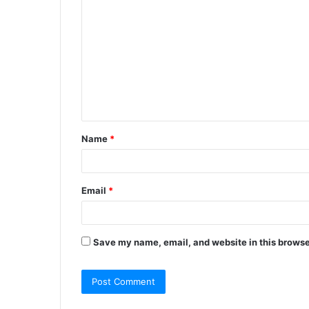
o
m
m
e
n
t
Name
*
*
Email
*
Save my name, email, and website in this browse