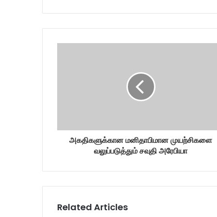
y
o
u
r
E
m
a
i
l
a
d
d
r
அகதிகளுக்கான மனிதாபிமான முயற்சிகளை
e
வலுப்படுத்தும் சவுதி அரேபியா
s
s
Related Articles