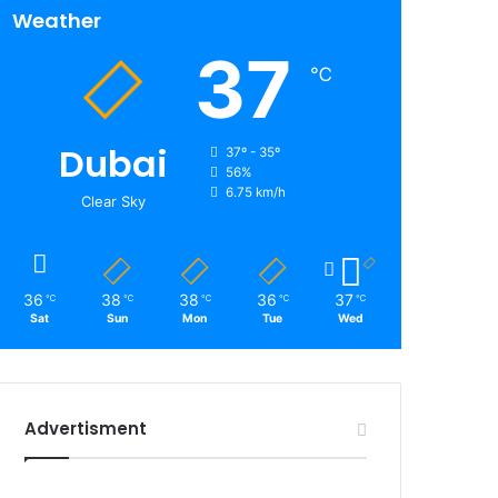
Weather
37
℃
Dubai
37º - 35º
56%
6.75 km/h
Clear Sky
36
38
38
36
37
℃
℃
℃
℃
℃
Sat
Sun
Mon
Tue
Wed
Advertisment