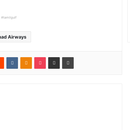
#tamilgulf
had Airways
Reddit
VKontakte
Odnoklassniki
Pocket
Share via Email
Print