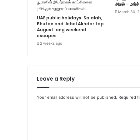
அமல் – மார்ச
March 30, 
UAE public holidays: Salalah,
Bhutan and Jebel Akhdar top
August long weekend
escapes
2 weeks ago
Leave a Reply
Your email address will not be published.
Required f
C
o
m
m