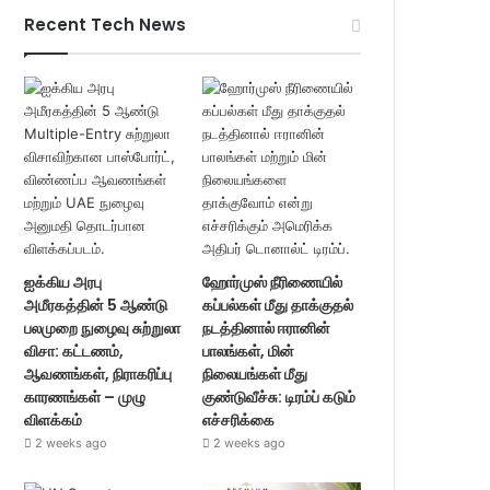
Recent Tech News
ஐக்கிய அரபு
ஹோர்முஸ் நீரிணையில்
அமீரகத்தின் 5 ஆண்டு
கப்பல்கள் மீது தாக்குதல்
பலமுறை நுழைவு சுற்றுலா
நடத்தினால் ஈரானின்
விசா: கட்டணம்,
பாலங்கள், மின்
ஆவணங்கள், நிராகரிப்பு
நிலையங்கள் மீது
காரணங்கள் – முழு
குண்டுவீச்சு: டிரம்ப் கடும்
விளக்கம்
எச்சரிக்கை
2 weeks ago
2 weeks ago