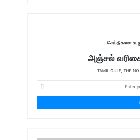
i
t
e
செய்திகளை உடனு
அஞ்சல் வரிசைய
TAMIL GULF, THE NO
E
n
t
e
r
y
o
u
r