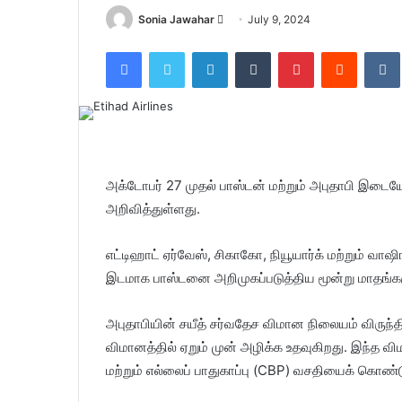
Sonia Jawahar
S
July 9, 2024
e
Facebook
Twitter
LinkedIn
Tumblr
Pinterest
Reddit
VK
n
d
a
n
e
m
அக்டோபர் 27 முதல் பாஸ்டன் மற்றும் அபுதாபி இடை
a
அறிவித்துள்ளது.
i
l
எட்டிஹாட் ஏர்வேஸ், சிகாகோ, நியூயார்க் மற்றும் வா
இடமாக பாஸ்டனை அறிமுகப்படுத்திய மூன்று மாதங்களுக்
அபுதாபியின் சயீத் சர்வதேச விமான நிலையம் விருந்
விமானத்தில் ஏறும் முன் அழிக்க உதவுகிறது. இந்த வ
மற்றும் எல்லைப் பாதுகாப்பு (CBP) வசதியைக் கொண்ட