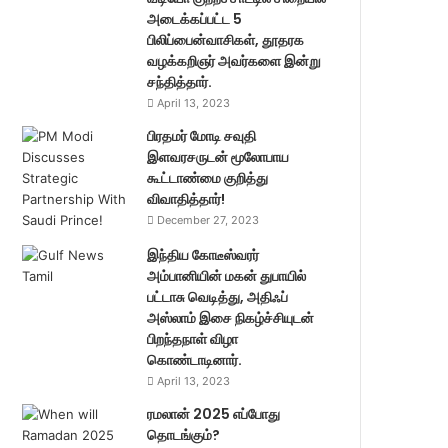
அடைக்கப்பட்ட 5
பிலிப்பைன்வாசிகள், தூதரக
வழக்கறிஞர் அவர்களை இன்று
சந்தித்தார்.
April 13, 2023
பிரதமர் மோடி சவுதி
இளவரசருடன் மூலோபாய
கூட்டாண்மை குறித்து
விவாதித்தார்!
December 27, 2023
இந்திய கோடீஸ்வரர்
அம்பானியின் மகன் துபாயில்
பட்டாசு வெடித்து, அதிஃப்
அஸ்லாம் இசை நிகழ்ச்சியுடன்
பிறந்தநாள் விழா
கொண்டாடினார்.
April 13, 2023
ரமலான் 2025 எப்போது
தொடங்கும்?