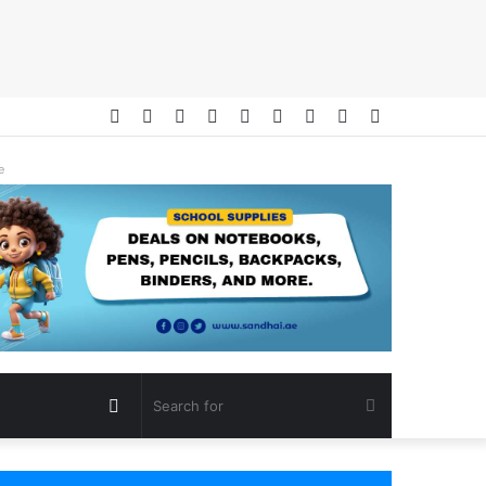
Facebook
Twitter
YouTube
Instagram
Telegram
RSS
Log
Random
Sidebar
In
Article
e
Random
Search
Article
for