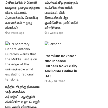
அமீரகத்தின் 5 ஆண்டு
கப்பல்கள் மீது தாக்குதல்
பலமுறை நுழைவு சுற்றுலா
நடத்தினால் ஈரானின்
விசா: கட்டணம்,
பாலங்கள், மின்
ஆவணங்கள், நிராகரிப்பு
நிலையங்கள் மீது
காரணங்கள் – முழு
குண்டுவீச்சு: டிரம்ப் கடும்
விளக்கம்
எச்சரிக்கை
2 weeks ago
2 weeks ago
Premium Bakhoor
and Incense
Burners Now Easily
Available Online in
UAE
May 26, 2026
மத்திய கிழக்கு நிலைமை
‘கற்பனைக்கே
அப்பாற்பட்ட ஆபத்தின்
விளிம்பில்’: ஐ.நா. பொதுச்
செயலாளர் எச்சரிக்கை