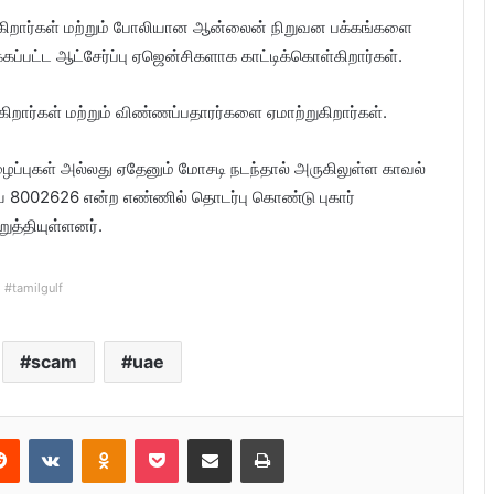
கிறார்கள் மற்றும் போலியான ஆன்லைன் நிறுவன பக்கங்களை
்கப்பட்ட ஆட்சேர்ப்பு ஏஜென்சிகளாக காட்டிக்கொள்கிறார்கள்.
ார்கள் மற்றும் விண்ணப்பதாரர்களை ஏமாற்றுகிறார்கள்.
ைப்புகள் அல்லது ஏதேனும் மோசடி நடந்தால் அருகிலுள்ள காவல்
யை 8002626 என்ற எண்ணில் தொடர்பு கொண்டு புகார்
ுத்தியுள்ளனர்.
#tamilgulf
scam
uae
Reddit
VKontakte
Odnoklassniki
Pocket
Share via Email
Print