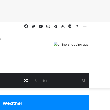
Facebook
Twitter
YouTube
Instagram
Telegram
RSS
Log
Random
Sidebar
In
Article
e
Random
Search
Article
for
Weather