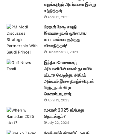
வழக்கறிஞர் அவர்களை இன்று
சந்தித்தார்.
April 13, 2023
பிரதமர் மோடி சவுதி
இளவரசருடன் மூலோபாய
கூட்டாண்மை குறித்து
விவாதித்தார்!
December 27, 2023
இந்திய கோடீஸ்வரர்
அம்பானியின் மகன் துபாயில்
பட்டாசு வெடித்து, அதிஃப்
அஸ்லாம் இசை நிகழ்ச்சியுடன்
பிறந்தநாள் விழா
கொண்டாடினார்.
April 13, 2023
ரமலான் 2025 எப்போது
தொடங்கும்?
July 22, 2024
ஷேக் சயீத் கிராண்ட் மசூதி: