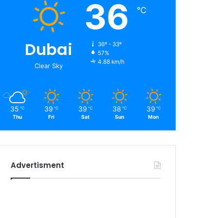
36
℃
Dubai
36º - 33º
57%
4.88 km/h
Clear Sky
35
39
39
38
39
℃
℃
℃
℃
℃
Thu
Fri
Sat
Sun
Mon
Advertisment