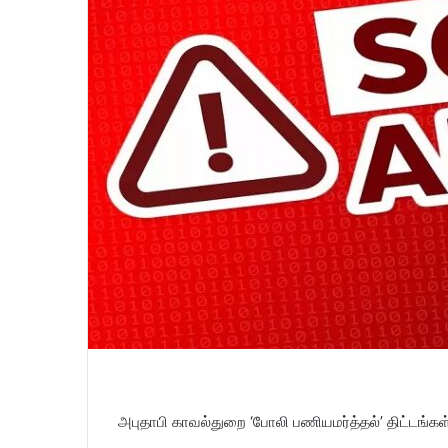
l
அபுதாபி காவல்துறை ‘போலி பணியமர்த்தல்’ திட்டங்கள்