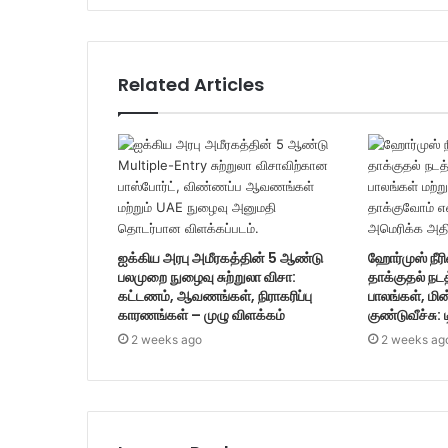
Related Articles
ஐக்கிய அரபு அமீரகத்தின் 5 ஆண்டு
ஹோர்முஸ் நீரி
பலமுறை நுழைவு சுற்றுலா விசா:
தாக்குதல் நட
கட்டணம், ஆவணங்கள், நிராகரிப்பு
பாலங்கள், மின
காரணங்கள் – முழு விளக்கம்
குண்டுவீச்சு: 
2 weeks ago
2 weeks ag