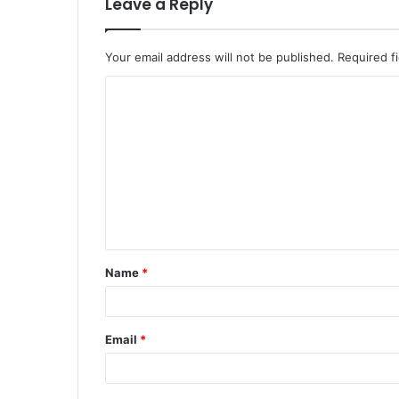
Leave a Reply
Your email address will not be published.
Required f
C
o
m
m
e
n
t
Name
*
*
Email
*