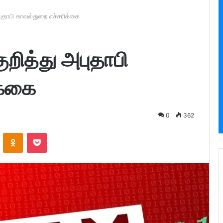
ுதாபி காவல்துறை எச்சரிக்கை
றித்து அபுதாபி
க்கை
0
362
ontakte
Odnoklassniki
Pocket