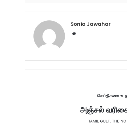
Sonia Jawahar
W
e
b
s
i
t
e
செய்திகளை உடனு
அஞ்சல் வரிசைய
TAMIL GULF, THE NO