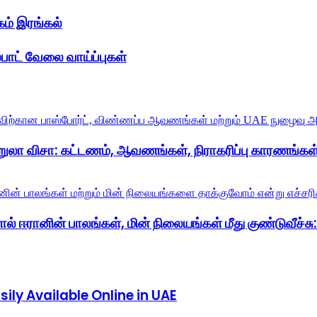
கம் இரங்கல்
்பாட் வேலை வாய்ப்புகள்
றுலா விசா: கட்டணம், ஆவணங்கள், நிராகரிப்பு காரணங்கள்
் ஈரானின் பாலங்கள், மின் நிலையங்கள் மீது குண்டுவீச்சு: ட
ly Available Online in UAE