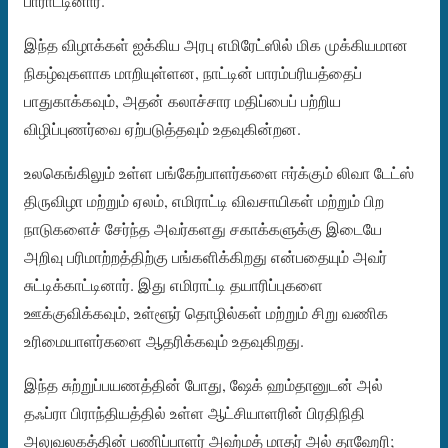
பாராட்டினார்.
இந்த விழாக்கள் ஐக்கிய அரபு எமிரேட்ஸில் மிக முக்கியமான
நிகழ்வுகளாக மாறியுள்ளன, நாட்டின் பாரம்பரியத்தைப்
பாதுகாக்கவும், அதன் கலாச்சார மதிப்பைப் பற்றிய
விழிப்புணர்வை ஏற்படுத்தவும் உதவுகின்றன.
உலகெங்கிலும் உள்ள பங்கேற்பாளர்களை ஈர்க்கும் லிவா டேட்ஸ்
திருவிழா மற்றும் ஏலம், எமிராட்டி விவசாயிகள் மற்றும் பிற
நாடுகளைச் சேர்ந்த அவர்களது சகாக்களுக்கு இடையே
அறிவு பரிமாற்றத்திற்கு பங்களிக்கிறது என்பதையும் அவர்
சுட்டிக்காட்டினார். இது எமிராட்டி தயாரிப்புகளை
ஊக்குவிக்கவும், உள்ளூர் தொழில்கள் மற்றும் சிறு வணிக
உரிமையாளர்களை ஆதரிக்கவும் உதவுகிறது.
இந்த சுற்றுப்பயணத்தின் போது, ​​ஷேக் ஹம்தானுடன் அல்
தஃப்ரா பிராந்தியத்தில் உள்ள ஆட்சியாளரின் பிரதிநிதி
அலுவலகத்தின் பணிப்பாளர் அஹ்மத் மாதர் அல் தாஹேரி;