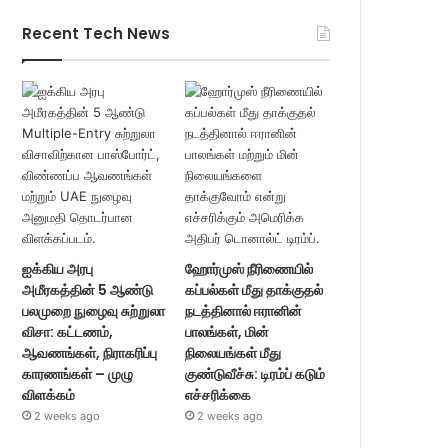
Recent Tech News
ஐக்கிய அரபு
ஹோர்முஸ் நீரிணையில்
அமீரகத்தின் 5 ஆண்டு
கப்பல்கள் மீது தாக்குதல்
பலமுறை நுழைவு சுற்றுலா
நடத்தினால் ஈரானின்
விசா: கட்டணம்,
பாலங்கள், மின்
ஆவணங்கள், நிராகரிப்பு
நிலையங்கள் மீது
காரணங்கள் – முழு
குண்டுவீச்சு: டிரம்ப் கடும்
விளக்கம்
எச்சரிக்கை
2 weeks ago
2 weeks ago