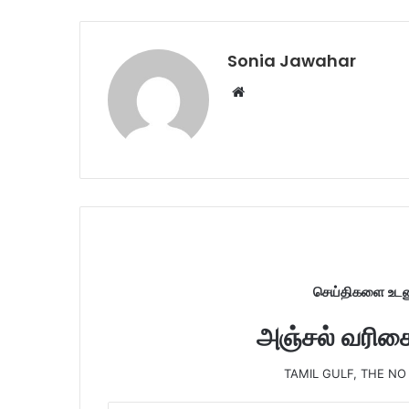
Sonia Jawahar
W
e
b
s
i
t
e
செய்திகளை உடனு
அஞ்சல் வரிசைய
TAMIL GULF, THE NO