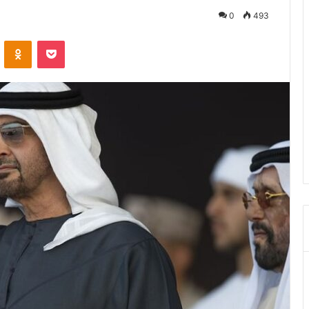
0
493
ontakte
Odnoklassniki
Pocket