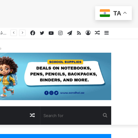
TA
Facebook
Twitter
YouTube
Instagram
Telegram
RSS
Log
Random
Sidebar
In
Article
e
Random
Search
Article
for