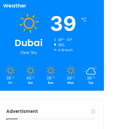
Weather
39
℃
Dubai
39º - 34º
36%
4.19 km/h
Clear Sky
38
40
38
39
36
℃
℃
℃
℃
℃
Fri
Sat
Sun
Mon
Tue
Advertisment