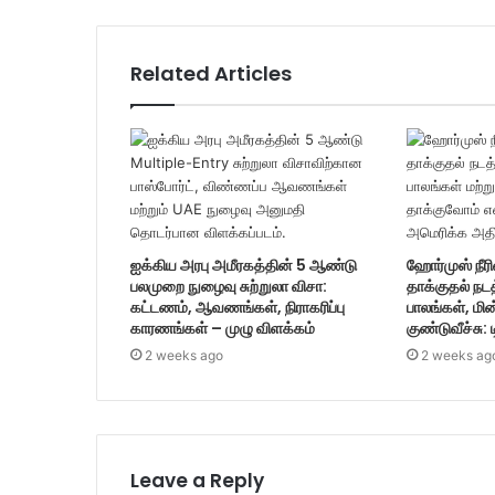
Related Articles
ஐக்கிய அரபு அமீரகத்தின் 5 ஆண்டு
ஹோர்முஸ் நீரி
பலமுறை நுழைவு சுற்றுலா விசா:
தாக்குதல் நட
கட்டணம், ஆவணங்கள், நிராகரிப்பு
பாலங்கள், மின
காரணங்கள் – முழு விளக்கம்
குண்டுவீச்சு: 
2 weeks ago
2 weeks ag
Leave a Reply