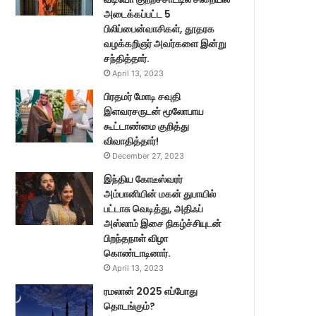
அடைக்கப்பட்ட 5
பிலிப்பைன்வாசிகள், தூதரக
வழக்கறிஞர் அவர்களை இன்று
சந்தித்தார்.
April 13, 2023
பிரதமர் மோடி சவுதி
இளவரசருடன் மூலோபாய
கூட்டாண்மை குறித்து
விவாதித்தார்!
December 27, 2023
இந்திய கோடீஸ்வரர்
அம்பானியின் மகன் துபாயில்
பட்டாசு வெடித்து, அதிஃப்
அஸ்லாம் இசை நிகழ்ச்சியுடன்
பிறந்தநாள் விழா
கொண்டாடினார்.
April 13, 2023
ரமலான் 2025 எப்போது
தொடங்கும்?