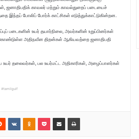
ள், ஜனாதிபதிக் காவலர் மற்றும் காவல்துறைப் படையைச்
தை இந்தப் போலிப் போர்க் காட்சிகள் எடுத்துக்காட்டுகின்றன.
காப்புப் படைகளின் உயர் தயார்நிலை, அவர்களின் உறுப்பினர்கள்
்கள் கொண்டுள்ள அதிநவீன திறன்கள் ஆகியவற்றை ஜனாதிபதி
உயர் தலைவர்கள், பல உயர்மட்ட அதிகாரிகள், அழைப்பாளர்கள்
#tamilgulf
Reddit
VKontakte
Odnoklassniki
Pocket
Share via Email
Print