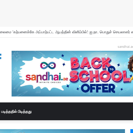
r and Incense Burners Now Easily Available Online in UAE
sandhai.a
படித்ததில் பிடித்தது