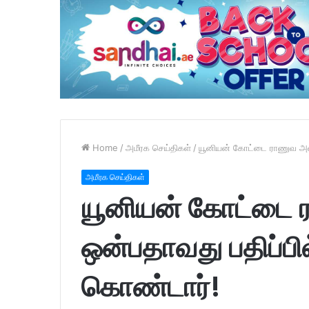
Home
/
அமீரக செய்திகள்
/
யூனியன் கோட்டை ராணுவ அணிவ
அமீரக செய்திகள்
யூனியன் கோட்டை 
ஒன்பதாவது பதிப்பில
கொண்டார்!