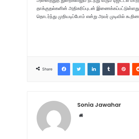
அனைத்துத் துறைகளிலும் நடந்து வரும் டிஜிட்டல் மா
தாக்குதல்களின் அதிகரிப்புடன் இணைக்கப்பட்டுள்ள
தொடர்ந்து முறியடிப்போம் என்று அவர் முடிவில் கூறினா
Facebook
Twitter
LinkedIn
Tumblr
Pinterest
Share
Sonia Jawahar
W
e
b
s