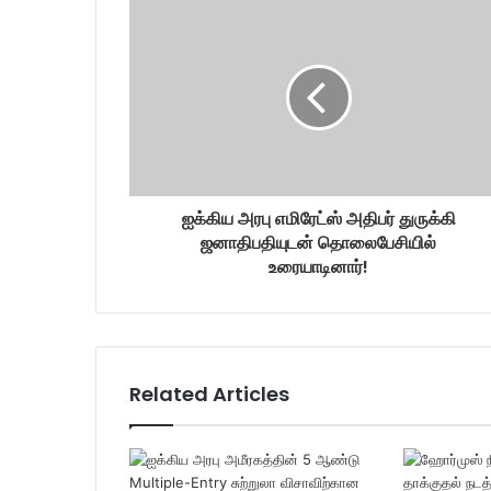
E
m
a
i
l
a
d
d
r
ஐக்கிய அரபு எமிரேட்ஸ் அதிபர் துருக்கி
e
ஜனாதிபதியுடன் தொலைபேசியில்
s
உரையாடினார்!
s
Related Articles