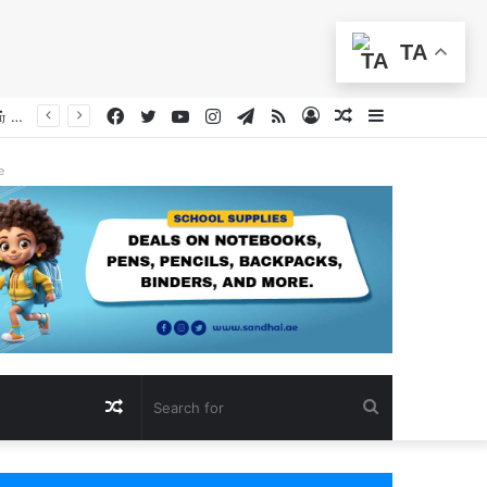
TA
Facebook
Twitter
YouTube
Instagram
Telegram
RSS
Log
Random
Sidebar
மத்திய கிழக்கு நிலைமை ‘கற்பனைக்கே அப்பாற்பட்ட ஆபத்தின் விளிம்பில்’: ஐ.நா. பொதுச் செயலாளர் எச்சரிக்கை
In
Article
e
Random
Search
Article
for