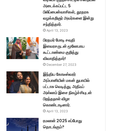
அடைக்கப்பட்ட 5
பிலிப்பைன்வாசிகள், தூதரக
வழக்கறிஞர் அவர்களை இன்று
சந்தித்தார்.
April 13, 2023
பிரதமர் மோடி சவுதி
இளவரசருடன் மூலோபாய
கூட்டாண்மை குறித்து
விவாதித்தார்!
December 27, 2023
இந்திய கோடீஸ்வரர்
அம்பானியின் மகன் துபாயில்
பட்டாசு வெடித்து, அதிஃப்
அஸ்லாம் இசை நிகழ்ச்சியுடன்
பிறந்தநாள் விழா
கொண்டாடினார்.
April 13, 2023
ரமலான் 2025 எப்போது
தொடங்கும்?