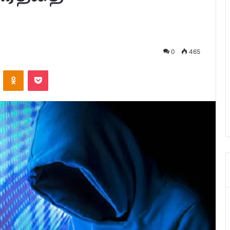
0
465
ontakte
Odnoklassniki
Pocket