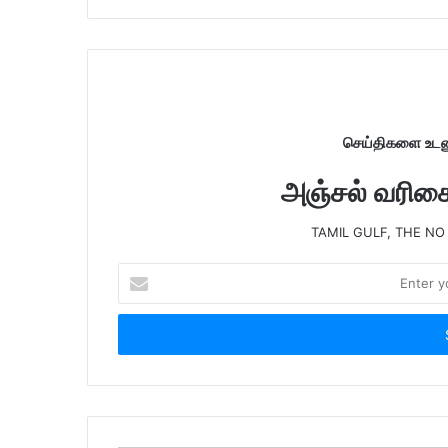
i
t
e
செய்திகளை உடனு
அஞ்சல் வரிசைய
TAMIL GULF, THE NO
E
n
t
e
r
y
o
u
r