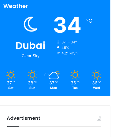
Weather
34
℃
Dubai
37º - 34º
45%
4.21 km/h
Clear Sky
37
38
37
36
36
℃
℃
℃
℃
℃
Sat
Sun
Mon
Tue
Wed
Advertisment