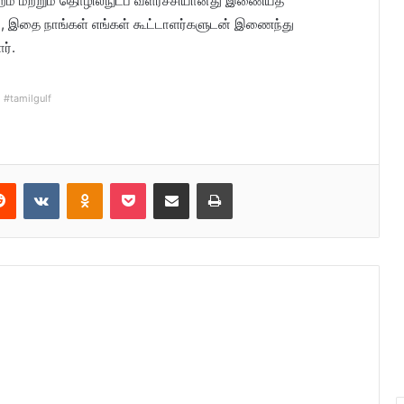
ற்றம் மற்றும் தொழில்நுட்ப வளர்ச்சியானது இணையத்
து, இதை நாங்கள் எங்கள் கூட்டாளர்களுடன் இணைந்து
ர்.
#tamilgulf
Reddit
VKontakte
Odnoklassniki
Pocket
Share via Email
Print