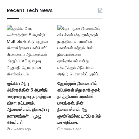
Recent Tech News
ஐக்கிய அரபு
ஹோர்முஸ் நீரிணையில்
அமீரகத்தின் 5 ஆண்டு
கப்பல்கள் மீது தாக்குதல்
பலமுறை நுழைவு சுற்றுலா
நடத்தினால் ஈரானின்
விசா: கட்டணம்,
பாலங்கள், மின்
ஆவணங்கள், நிராகரிப்பு
நிலையங்கள் மீது
காரணங்கள் – முழு
குண்டுவீச்சு: டிரம்ப் கடும்
விளக்கம்
எச்சரிக்கை
2 weeks ago
2 weeks ago