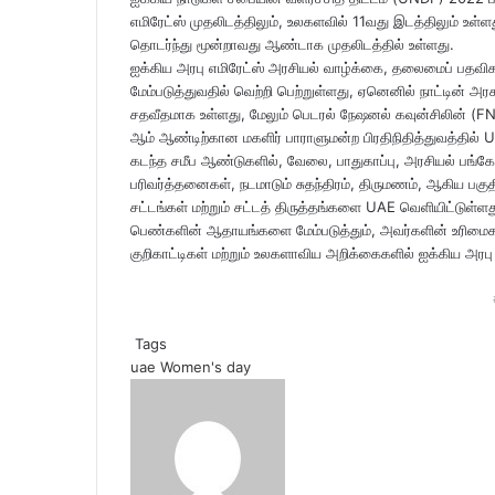
எமிரேட்ஸ் முதலிடத்திலும், உலகளவில் 11வது இடத்திலும் உள்ளத
தொடர்ந்து மூன்றாவது ஆண்டாக முதலிடத்தில் உள்ளது.
ஐக்கிய அரபு எமிரேட்ஸ் அரசியல் வாழ்க்கை, தலைமைப் பதவிகள
மேம்படுத்துவதில் வெற்றி பெற்றுள்ளது, ஏனெனில் நாட்டின் அரசா
சதவீதமாக உள்ளது, மேலும் பெடரல் நேஷனல் கவுன்சிலின் (FNC
ஆம் ஆண்டிற்கான மகளிர் பாராளுமன்ற பிரதிநிதித்துவத்தில் U
கடந்த சமீப ஆண்டுகளில், வேலை, பாதுகாப்பு, அரசியல் பங்கேற்
பரிவர்த்தனைகள், நடமாடும் சுதந்திரம், திருமணம், ஆகிய பகு
சட்டங்கள் மற்றும் சட்டத் திருத்தங்களை UAE வெளியிட்டுள
பெண்களின் ஆதாயங்களை மேம்படுத்தும், அவர்களின் உரிமைகளை
குறிகாட்டிகள் மற்றும் உலகளாவிய அறிக்கைகளில் ஐக்கிய அரபு 
Tags
uae
Women's day
Send
an
email