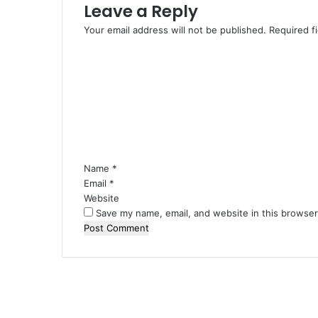
Leave a Reply
Your email address will not be published.
Required f
C
o
m
m
e
n
t
*
Name
*
Email
*
Website
Save my name, email, and website in this browser