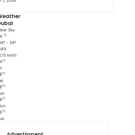
l 1, 2026
Weather
Dubai
lear Sky
℃
34
4º - 34º
58%
3.15 km/h
℃
4
ri
℃
8
at
℃
8
un
℃
8
Mon
℃
6
ue
Advertisment