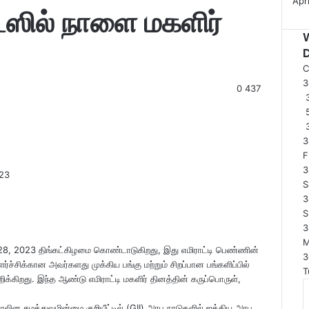
Apri
ட்ஸில் நாளை மகளிர்
C
0
437
3
3
F
3
023
S
3
S
3
ட் 28, 2023 திங்கட்கிழமை கொண்டாடுகிறது, இது எமிராட்டி பெண்ணின்
3
்ச்சிக்கான அவர்களது முக்கிய பங்கு மற்றும் சிறப்பான பங்களிப்பில்
T
ிக்கிறது. இந்த ஆண்டு எமிராட்டி மகளிர் தினத்தின் கருப்பொருள்,
லின சமத்துவமின்மை குறியீட்டில் (GII) அரபு நாடுகளில் ஐக்கிய அரபு