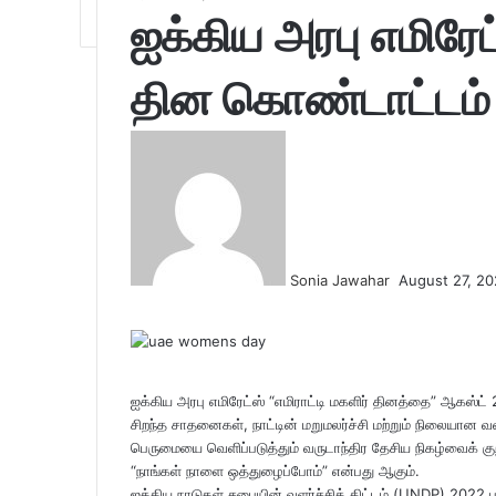
ஐக்கிய அரபு எமிரே
தின கொண்டாட்டம்
Send
an
email
Sonia Jawahar
August 27, 2
Facebook
Twitter
LinkedIn
Tumblr
Pinterest
Reddit
VKontakte
Odnoklassniki
Pocket
ஐக்கிய அரபு எமிரேட்ஸ் “எமிராட்டி மகளிர் தினத்தை” ஆகஸ்
சிறந்த சாதனைகள், நாட்டின் மறுமலர்ச்சி மற்றும் நிலையான வளர
பெருமையை வெளிப்படுத்தும் வருடாந்திர தேசிய நிகழ்வைக் குற
“நாங்கள் நாளை ஒத்துழைப்போம்” என்பது ஆகும்.
ஐக்கிய நாடுகள் சபையின் வளர்ச்சித் திட்டம் (UNDP) 2022 பா